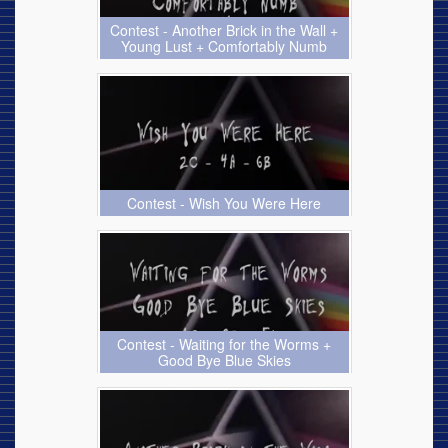
Contest - Another Brick in the Wall +
Young Lust + Comfortably Numb
Contest - Wish You Were Here
Contest - Waiting for the Worms +
Good Bye Blue Skies