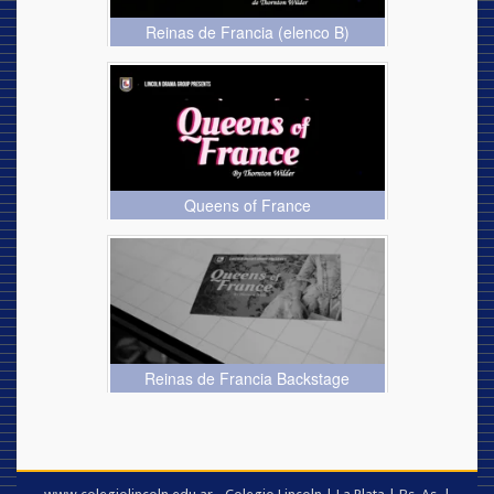
Reinas de Francia (elenco B)
Queens of France
Reinas de Francia Backstage