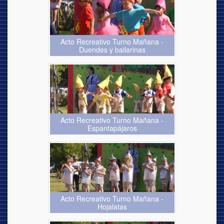
Acto Recreativo Turno Mañana -
Duendes y bailarinas
Acto Recreativo Turno Mañana -
Espantapájaros
Acto Recreativo Turno Mañana -
Hojalatas