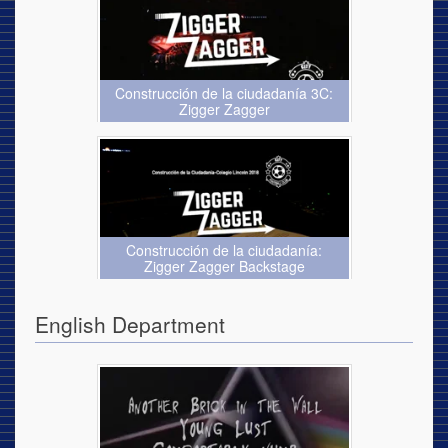
Construcción de la ciudadanía 3C:
Zigger Zagger
Construcción de la ciudadanía:
Zigger Zagger Backstage
English Department