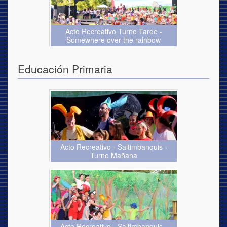
Acto Recreativo Turno Tarde -
Somewhere over the rainbow
Educación Primaria
Acto Recreativo - Saltimbanquis -
Turno Mañana
Acto Recreativo - Saltimbanquis -