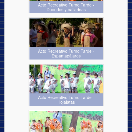
Acto Recreativo Turno Tarde -
Duendes y bailarinas
Acto Recreativo Turno Tarde -
Espantapájaros
Acto Recreativo Turno Tarde -
Hojalatas