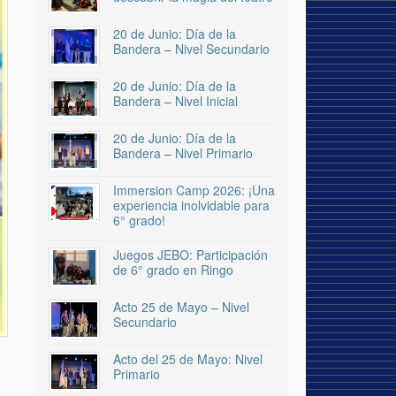
20 de Junio: Día de la
Bandera – Nivel Secundario
20 de Junio: Día de la
Bandera – Nivel Inicial
20 de Junio: Día de la
Bandera – Nivel Primario
Immersion Camp 2026: ¡Una
experiencia inolvidable para
6° grado!
Juegos JEBO: Participación
de 6° grado en Ringo
Acto 25 de Mayo – Nivel
Secundario
Acto del 25 de Mayo: Nivel
Primario