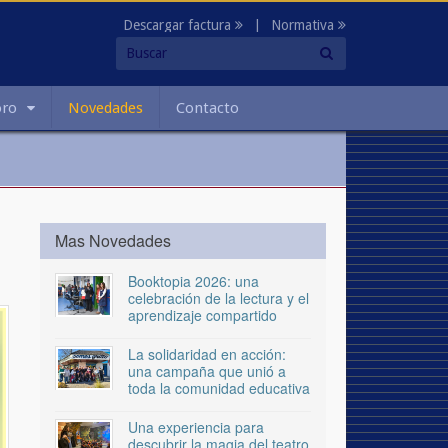
Descargar factura
|
Normativa
oro
Novedades
Contacto
Mas Novedades
Booktopia 2026: una
celebración de la lectura y el
aprendizaje compartido
La solidaridad en acción:
una campaña que unió a
toda la comunidad educativa
Una experiencia para
descubrir la magia del teatro