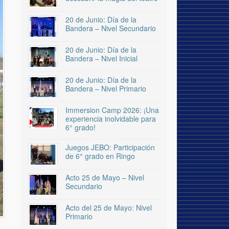
20 de Junio: Día de la
Bandera – Nivel Secundario
20 de Junio: Día de la
Bandera – Nivel Inicial
20 de Junio: Día de la
Bandera – Nivel Primario
Immersion Camp 2026: ¡Una
experiencia inolvidable para
6° grado!
Juegos JEBO: Participación
de 6° grado en Ringo
Acto 25 de Mayo – Nivel
Secundario
Acto del 25 de Mayo: Nivel
Primario