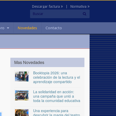
Descargar factura
|
Normativa
oro
Novedades
Contacto
Mas Novedades
Booktopia 2026: una
celebración de la lectura y el
aprendizaje compartido
La solidaridad en acción:
una campaña que unió a
toda la comunidad educativa
Una experiencia para
descubrir la magia del teatro