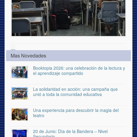
Mas Novedades
Booktopia 2026: una celebración de la lectura y
el aprendizaje compartido
La solidaridad en acción: una campaña que
unió a toda la comunidad educativa
Una experiencia para descubrir la magia del
teatro
20 de Junio: Día de la Bandera – Nivel
Secundario