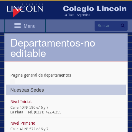
Menu
Departamentos-no
editable
Pagina general de departamentos
Nuestras Sedes
Nivel Inicial:
Calle 40 Nº 586 e/ 6 y 7
La Plata | Tel. (0221) 422-6255
Nivel Primario:
Calle 41 Nº 572 e/ 6 y 7